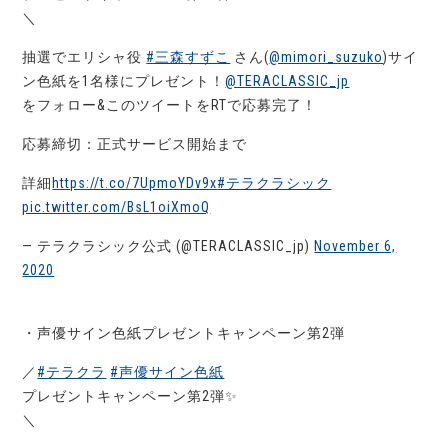
＼
抽選でエリシャ役
#三森すずこ
さん(
@mimori_suzuko
)サイ
ン色紙を1名様にプレゼント！
@TERACLASSIC_jp
をフォロー&このツイートをRTで応募完了！
応募締切：正式サービス開始まで
詳細
https://t.co/7UpmoYDv9x
#テラクラシック
pic.twitter.com/BsL1oiXmoQ
— テラクラシック公式 (@TERACLASSIC_jp)
November 6,
2020
・声優サイン色紙プレゼントキャンペーン第2弾
／
#テラクラ
#声優サイン色紙
プレゼントキャンペーン第2弾✨
＼