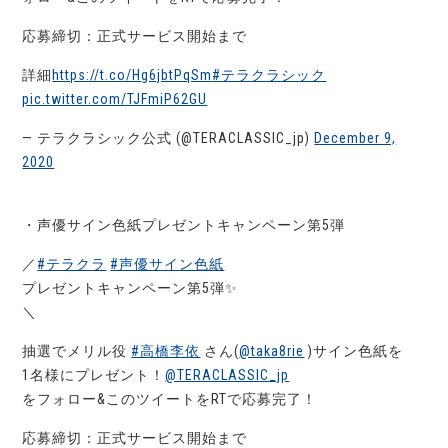
応募締切：正式サービス開始まで
詳細
https://t.co/Hg6jbtPqSm
#テラクラシック
pic.twitter.com/TJFmiP62GU
— テラクラシック公式 (@TERACLASSIC_jp)
December 9,
2020
・声優サイン色紙プレゼントキャンペーン第5弾
／
#テラクラ
#声優サイン色紙
プレゼントキャンペーン第5弾✨
＼
抽選でメリル役
#高橋李依
さん(
@taka8rie
)サイン色紙を
1名様にプレゼント！
@TERACLASSIC_jp
をフォロー&このツイートをRTで応募完了！
応募締切：正式サービス開始まで