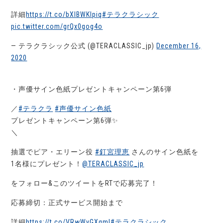
詳細
https://t.co/bXIBWKIpiq
#テラクラシック
pic.twitter.com/grQx0gog4o
— テラクラシック公式 (@TERACLASSIC_jp)
December 16,
2020
・声優サイン色紙プレゼントキャンペーン第6弾
／
#テラクラ
#声優サイン色紙
プレゼントキャンペーン第6弾✨
＼
抽選でピア・エリーン役
#釘宮理恵
さんのサイン色紙を
1名様にプレゼント！
@TERACLASSIC_jp
をフォロー&このツイートをRTで応募完了！
応募締切：正式サービス開始まで
詳細
https://t.co/VRwWvGXgml
#テラクラシック