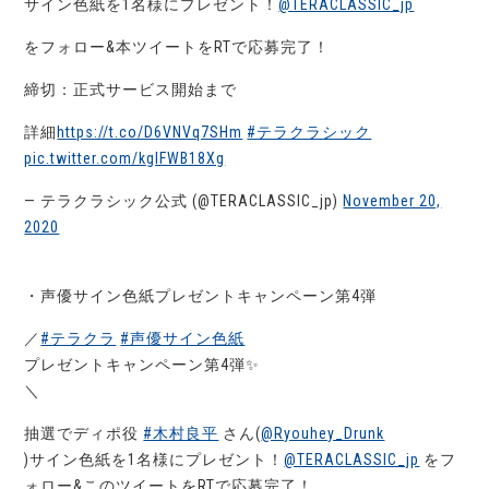
サイン色紙を1名様にプレゼント！
@TERACLASSIC_jp
をフォロー&本ツイートをRTで応募完了！
締切：正式サービス開始まで
詳細
https://t.co/D6VNVq7SHm
#テラクラシック
pic.twitter.com/kgIFWB18Xg
— テラクラシック公式 (@TERACLASSIC_jp)
November 20,
2020
・声優サイン色紙プレゼントキャンペーン第4弾
／
#テラクラ
#声優サイン色紙
プレゼントキャンペーン第4弾✨
＼
抽選でディポ役
#木村良平
さん(
@Ryouhey_Drunk
)サイン色紙を1名様にプレゼント！
@TERACLASSIC_jp
をフ
ォロー&このツイートをRTで応募完了！