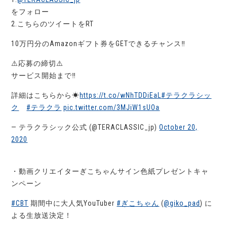
をフォロー
2.こちらのツイートをRT
10万円分のAmazonギフト券をGETできるチャンス‼️
⚠️応募の締切⚠️
サービス開始まで‼️
詳細はこちらから☀
https://t.co/wNhTDDiEaL
#テラクラシッ
ク
#テラクラ
pic.twitter.com/3MJiW1sUOa
— テラクラシック公式 (@TERACLASSIC_jp)
October 20,
2020
・動画クリエイターぎこちゃんサイン色紙プレゼントキャ
ンペーン
#CBT
期間中に大人気YouTuber
#ぎこちゃん
(
@giko_pad
) に
よる生放送決定！