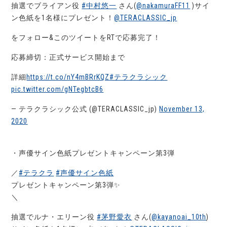
抽選でブライアン役
#中村悠一
さん(
@nakamuraFF11
)サイ
ン色紙を1名様にプレゼント！
@TERACLASSIC_jp
をフォロー&このツイートをRTで応募完了！
応募締切：正式サービス開始まで
詳細
https://t.co/nY4mBRrKQZ
#テラクラシック
pic.twitter.com/gNTegbtcB6
— テラクラシック公式 (@TERACLASSIC_jp)
November 13,
2020
・声優サイン色紙プレゼントキャンペーン第3弾
／
#テラクラ
#声優サイン色紙
プレゼントキャンペーン第3弾✨
＼
抽選でルナ・エリーン役
#茅野愛衣
さん(
@kayanoai_10th
)