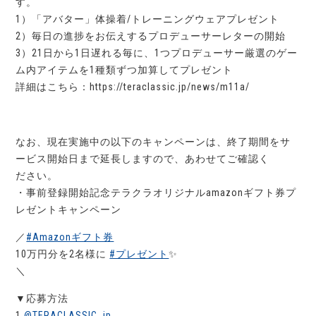
す。
1）「アバター」体操着/トレーニングウェアプレゼント
2）毎日の進捗をお伝えするプロデューサーレターの開始
3）21日から1日遅れる毎に、1つプロデューサー厳選のゲー
ム内アイテムを1種類ずつ加算してプレゼント
詳細はこちら：https://teraclassic.jp/news/m11a/
なお、現在実施中の以下のキャンペーンは、終了期間をサ
ービス開始日まで延長しますので、あわせてご確認く
ださい。
・事前登録開始記念テラクラオリジナルamazonギフト券プ
レゼントキャンペーン
／
#Amazonギフト券
10万円分を2名様に
#プレゼント
✨
＼
▼応募方法
1.
@TERACLASSIC_jp